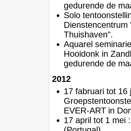
gedurende de ma
Solo tentoonstel
Dienstencentrum 
Thuishaven".
Aquarel seminari
Hooidonk in Zan
gedurende de maa
2012
17 fabruari tot 16 j
Groepstentoonstell
EVER-ART in Dom
17 april tot 1 mei
(Portugal).