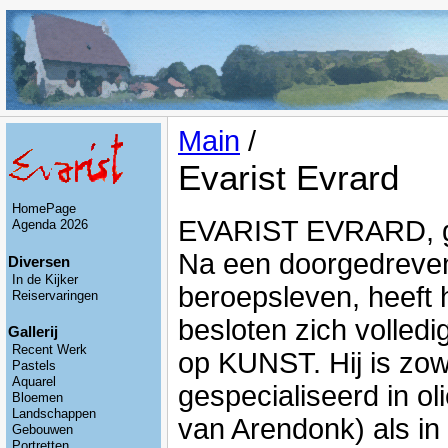
Main
/
Evarist Evrard
HomePage
EVARIST EVRARD, ge
Agenda 2026
Na een doorgedreve
Diversen
In de Kijker
beroepsleven, heeft h
Reiservaringen
besloten zich volledi
Gallerij
Recent Werk
op KUNST. Hij is zow
Pastels
Aquarel
gespecialiseerd in ol
Bloemen
Landschappen
van Arendonk) als in 
Gebouwen
Portretten