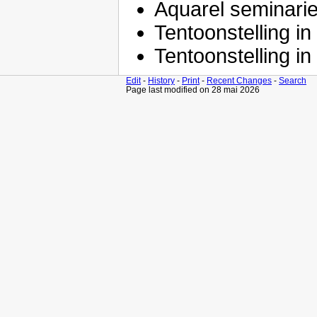
Aquarel seminarie
Tentoonstelling i
Tentoonstelling i
Edit
-
History
-
Print
-
Recent Changes
-
Search
Page last modified on 28 mai 2026