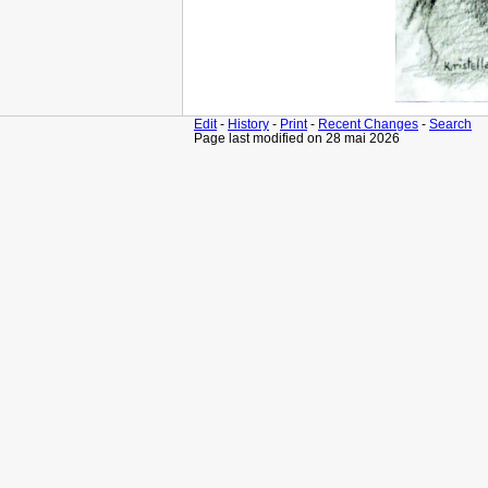
Edit
-
History
-
Print
-
Recent Changes
-
Search
Page last modified on 28 mai 2026