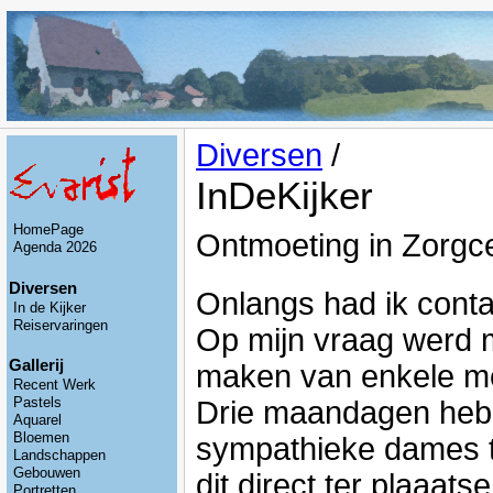
Diversen
/
InDeKijker
HomePage
Ontmoeting in Zorgc
Agenda 2026
Diversen
Onlangs had ik cont
In de Kijker
Reiservaringen
Op mijn vraag werd m
Gallerij
maken van enkele men
Recent Werk
Drie maandagen heb 
Pastels
Aquarel
Bloemen
sympathieke dames t
Landschappen
Gebouwen
dit direct ter plaaatse
Portretten