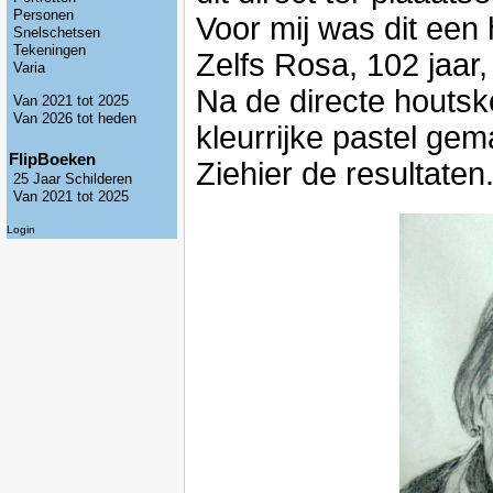
Personen
Voor mij was dit een
Snelschetsen
Tekeningen
Zelfs Rosa, 102 jaar
Varia
Na de directe houtsk
Van 2021 tot 2025
Van 2026 tot heden
kleurrijke pastel ge
FlipBoeken
Ziehier de resultaten
25 Jaar Schilderen
Van 2021 tot 2025
Login