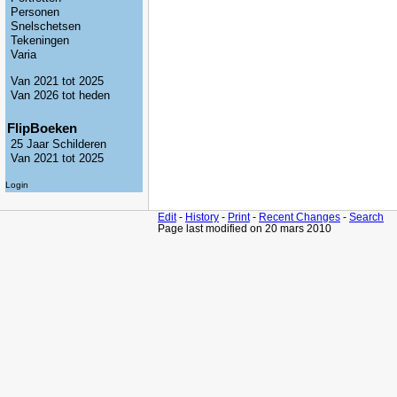
Personen
Snelschetsen
Tekeningen
Varia
Van 2021 tot 2025
Van 2026 tot heden
FlipBoeken
25 Jaar Schilderen
Van 2021 tot 2025
Login
Edit
-
History
-
Print
-
Recent Changes
-
Search
Page last modified on 20 mars 2010